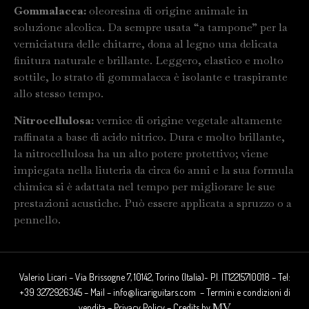
Gommalacca:
oleoresina di origine animale in
soluzione alcolica. Da sempre usata “a tampone” per la
verniciatura delle chitarre, dona al legno una delicata
finitura naturale e brillante. Leggero, elastico e molto
sottile, lo strato di gommalacca è isolante e traspirante
allo stesso tempo.
Nitrocellulosa:
vernice di origine vegetale altamente
raffinata a base di acido nitrico. Dura e molto brillante,
la nitrocellulosa ha un alto potere protettivo; viene
impiegata nella liuteria da circa 60 anni e la sua formula
chimica si è adattata nel tempo per migliorare le sue
prestazioni acustiche. Può essere applicata a spruzzo o a
pennello.
Valerio Licari – Via Brissogne 7, 10142, Torino (Italia)- P.I. IT12215710018 – Tel:
+39 3272926345 – Mail – info@licariguitars.com – Termini e condizioni di
MV
vendita – Privacy Policy – Credits by