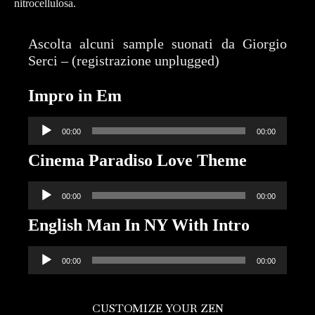
nitrocellulosa.
Ascolta alcuni sample suonati da Giorgio
Serci – (registrazione unplugged)
Impro in Em
Audio
00:00
00:00
Player
Cinema Paradiso Love Theme
Audio
00:00
00:00
Player
English Man In NY With Intro
Audio
00:00
00:00
Player
CUSTOMIZE YOUR ZEN