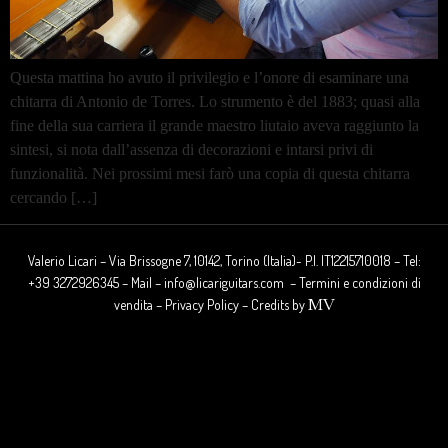
Questa mattina ho avuto il privilegio e l’onore di esaminare una
chitarra di Antonio de Torres. Lo strumento è del 1883; quasi alla
fine della sua carriera il grande maestro liutaio aveva raggiunto la
sintesi, si nota dall’assenza di decorazioni e intarsi privi di
funzionalità. Nei prossimi mesi farò una copia di questa chitarra
cercando […]
Valerio Licari – Via Brissogne 7, 10142, Torino (Italia)- P.I. IT12215710018 – Tel:
+39 3272926345 – Mail – info@licariguitars.com – Termini e condizioni di
MV
vendita – Privacy Policy – Credits by